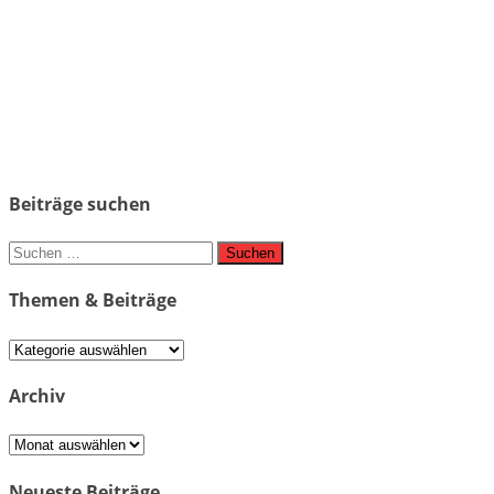
Beiträge suchen
Suchen
nach:
Themen & Beiträge
Themen
&
Beiträge
Archiv
Archiv
Neueste Beiträge